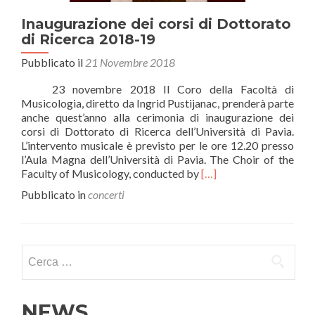
Inaugurazione dei corsi di Dottorato
di Ricerca 2018-19
Pubblicato il
21 Novembre 2018
23 novembre 2018 Il Coro della Facoltà di
Musicologia, diretto da Ingrid Pustijanac, prenderà parte
anche quest’anno alla cerimonia di inaugurazione dei
corsi di Dottorato di Ricerca dell’Università di Pavia.
L’intervento musicale è previsto per le ore 12.20 presso
l’Aula Magna dell’Università di Pavia. The Choir of the
Leggi
Faculty of Musicology, conducted by
[…]
di
Pubblicato in
concerti
piùInaugurazione
dei
corsi
di
Ricerca per:
Dottorato
di
Ricerca
2018-
NEWS
19