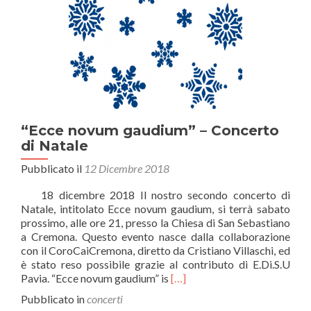
“Ecce novum gaudium” – Concerto
di Natale
Pubblicato il
12 Dicembre 2018
18 dicembre 2018 Il nostro secondo concerto di
Natale, intitolato Ecce novum gaudium, si terrà sabato
prossimo, alle ore 21, presso la Chiesa di San Sebastiano
a Cremona. Questo evento nasce dalla collaborazione
con il CoroCaiCremona, diretto da Cristiano Villaschi, ed
è stato reso possibile grazie al contributo di E.Di.S.U
Leggi
Pavia. “Ecce novum gaudium” is
[…]
di
Pubblicato in
concerti
più“Ecce