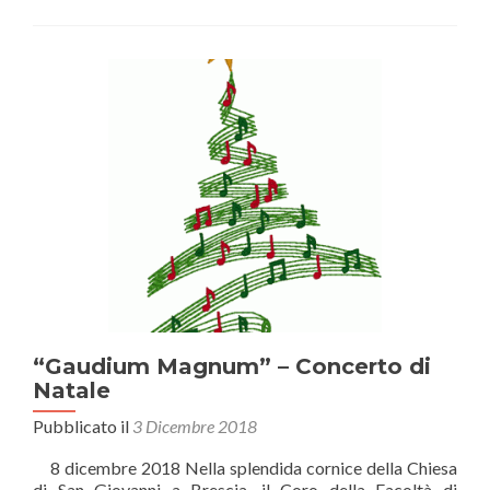
novum
gaudium”
–
Concerto
di
Natale
“Gaudium Magnum” – Concerto di
Natale
Pubblicato il
3 Dicembre 2018
8 dicembre 2018 Nella splendida cornice della Chiesa
di San Giovanni a Brescia, il Coro della Facoltà di