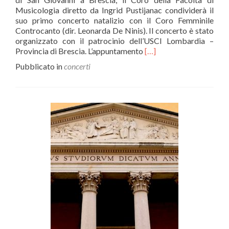
Musicologia diretto da Ingrid Pustijanac condividerà il
suo primo concerto natalizio con il Coro Femminile
Controcanto (dir. Leonarda De Ninis). Il concerto è stato
organizzato con il patrocinio dell’USCI Lombardia –
Leggi
Provincia di Brescia. L’appuntamento
[…]
di
Pubblicato in
concerti
più“Gaudium
Magnum”
–
Concerto
di
Natale