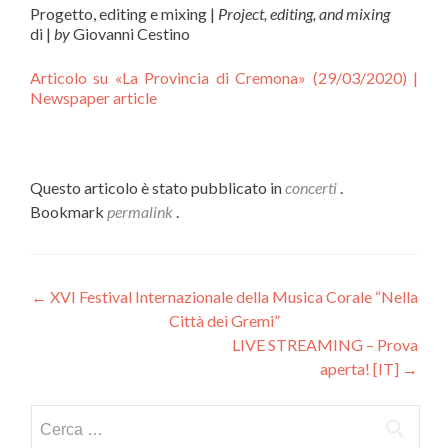
Progetto, editing e mixing |
Project, editing, and mixing
di |
by
Giovanni Cestino
Articolo su «La Provincia di Cremona» (29/03/2020) |
Newspaper article
Questo articolo è stato pubblicato in
concerti
.
Bookmark
permalink
.
Navigazione articoli
←
XVI Festival Internazionale della Musica Corale “Nella
Città dei Gremi”
LIVE STREAMING – Prova
aperta! [IT]
→
Ricerca per: