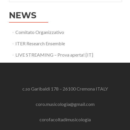
NEWS
Comitato Organizzativo
ITER Research Ensemble
LIVE STREAMING – Prova aperta! [IT]
c.so Garibaldi 178 – 26100 Cremona ITALY
coro.musicologia@gmail.com
corofacoltadimusicologia