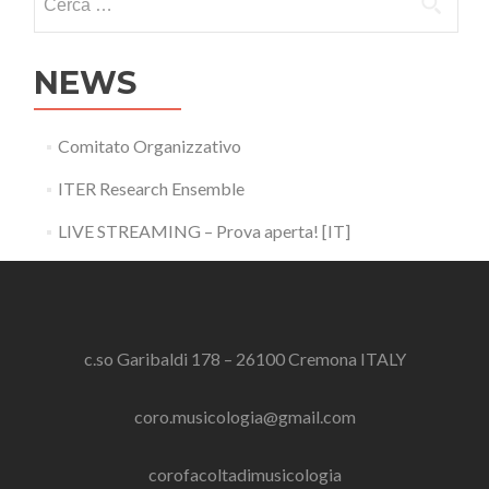
NEWS
Comitato Organizzativo
ITER Research Ensemble
LIVE STREAMING – Prova aperta! [IT]
c.so Garibaldi 178 – 26100 Cremona ITALY
coro.musicologia@gmail.com
corofacoltadimusicologia