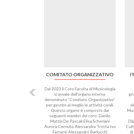
COMITATO ORGANIZZATIVO
I
Dal 2023 il Coro Facolta di Musicologia
I
si avvale dell’organo interno
gru
denominato “Comitato Organizzativo”
per gestire al meglio le attività corali.
d
Questo organo è composto dai
Mus
seguenti membri del coro: Danilo
Mattia De Pascali Elisa Scheriani
Di
Aurora Cernuto Alessandra Trotta Ivo
Cult
Ferranti Alessandro Barlucchi
di