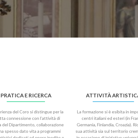
PRATICA E RICERCA
ATTIVITÀ ARTISTIC
rienza del Coro si distingue per la
La formazione si è esibita in imp
tta connessione con l’attività di
centri italiani ed esteri (in Fra
a del Dipartimento, collaborazione
Germania, Finlandia, Croazia). Ric
ha spesso dato vita a programmi
sua attività sia sul territorio cr
tistici dedicati ad opere inedite e
in occasione di iniziative universi