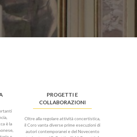
A
PROGETTI E
COLLABORAZIONI
ortanti
ncia,
Oltre alla regolare attività concertistica,
ca è la
il Coro vanta diverse prime esecuzioni di
emonese,
autori contemporanei e del Novecento
tarie e