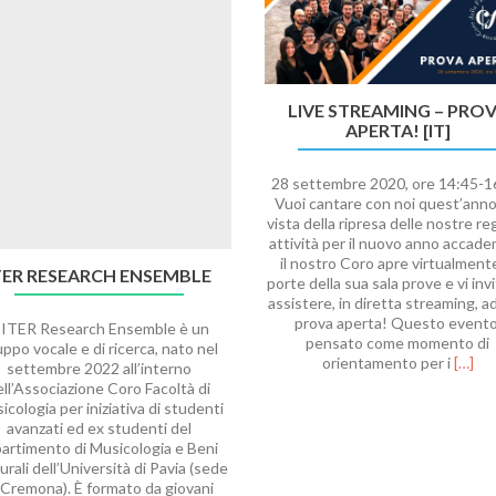
LIVE STREAMING – PRO
APERTA! [IT]
28 settembre 2020, ore 14:45-1
Vuoi cantare con noi quest’anno
vista della ripresa delle nostre re
attività per il nuovo anno accade
il nostro Coro apre virtualmente
TER RESEARCH ENSEMBLE
porte della sua sala prove e vi inv
assistere, in diretta streaming, a
prova aperta! Questo evento
TER Research Ensemble è un
pensato come momento di
ppo vocale e di ricerca, nato nel
Leggi
orientamento per i
[…]
settembre 2022 all’interno
di
ell’Associazione Coro Facoltà di
piùLI
icologia per iniziativa di studenti
STRE
avanzati ed ex studenti del
–
partimento di Musicologia e Beni
Prova
urali dell’Università di Pavia (sede
aperta
 Cremona). È formato da giovani