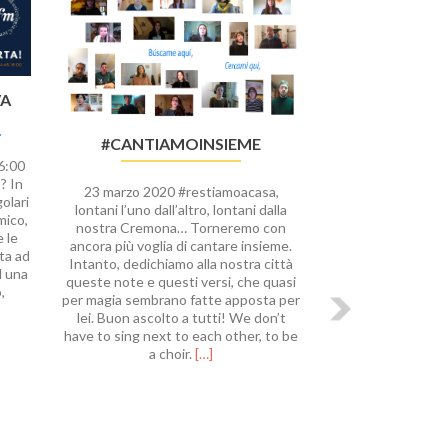
VA
#CANTIAMOINSIEME
6:00
? In
23 marzo 2020 #restiamoacasa,
golari
lontani l’uno dall’altro, lontani dalla
mico,
nostra Cremona… Torneremo con
 le
ancora più voglia di cantare insieme.
ita ad
Intanto, dedichiamo alla nostra città
d una
queste note e questi versi, che quasi
,
per magia sembrano fatte apposta per
lei. Buon ascolto a tutti! We don’t
have to sing next to each other, to be
Leggi
a choir.
[…]
VE
di
AMING
più#cantiamoinsieme
!