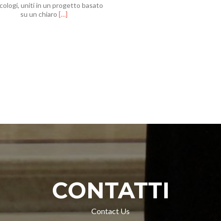
[IT]
cologi, uniti in un progetto basato
Leggi
su un chiaro
[…]
di
piùITER
Research
Ensemble
CONTATTI
Contact Us