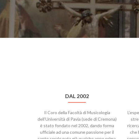
DAL 2002
Il Coro della Facoltà di Musicologia
L’espe
dell’Università di Pavia (sede di Cremona)
stre
è stato fondato nel 2002, dando forma
ricerc
ufficiale ad una comune passione per il
che 
canto corale nata già qualche anno prima.
concer